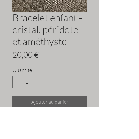
Bracelet enfant -
cristal, péridote
et améthyste
Prix
20,00 €
Quantité
*
Ajouter au panier
Bracelet qui apporte confiance en soi,
une attitude/pensée positive, permet
de combattre le stress