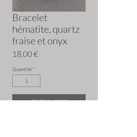
Bracelet
hématite, quartz
fraise et onyx
Prix
18,00 €
Quantité
*
Ajouter au panier
Bracelet pour l’équilibre émotionnel,
l’ancrage et la protection.