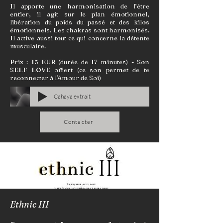
Il apporte une harmonisation de l’être
entier, il agit sur le plan émotionnel,
libération du poids du passé et des kilos
émotionnels. Les chakras sont harmonisés.
Il active aussi tout ce qui concerne la détente
musculaire.
Prix : 15 EUR (durée de 17 minutes) - Son
SELF LOVE offert (ce son permet de te
reconnecter à l'Amour de Soi)
Cahaya extrait
Contacter
Ethnic III