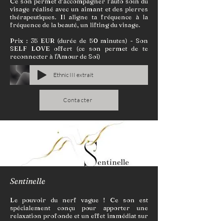
Ce son permet d’accompagner l’auto soin du
visage réalisé avec un aimant et des pierres
thérapeutiques. Il aligne ta fréquence à la
fréquence de la beauté, un lifting du visage.
Prix : 35 EUR (durée de 50 minutes) - Son
SELF LOVE offert (ce son permet de te
reconnecter à l'Amour de Soi)
Ethnic III extrait
Contacter
Sentinelle
Le pouvoir du nerf vague ! Ce son est
spécialement conçu pour apporter une
relaxation profonde et un effet immédiat sur