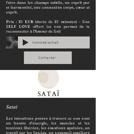
l’être dans les champs subtils, un esprit pur
et harmonisé, une connexion corps, cœur et
esprit.
Prix : 15 EUR (durée de 15 minutes) - Son
SELF LOVE offert (ce son permet de te
reconnecter à l'Amour de Soi)
Komorebi extrait
Contacter
Sataï
Les intentions posées à travers ce son sont
un booste d’énergie, les muscles et les
tensions libérées, les émotions apaisées, un
travail sur les fascias, un sommeil amélioré