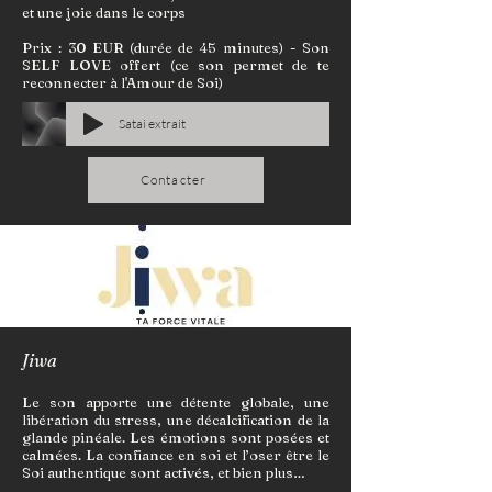
et une joie dans le corps
Prix : 30 EUR (durée de 45 minutes) - Son
SELF LOVE offert (ce son permet de te
reconnecter à l'Amour de Soi)
Satai extrait
Contacter
Jiwa
Le son apporte une détente globale, une
libération du stress, une décalcification de la
glande pinéale. Les émotions sont posées et
calmées. La confiance en soi et l’oser être le
Soi authentique sont activés, et bien plus…