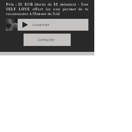
Prix : 15 EUR (durée de 12 minutes) - Son
SELF LOVE offert (ce son permet de te
reconnecter à l'Amour de Soi)
Jiwa extrait
Contacter
Koharu
Ce son vient travailler sur la régénération
des cellules, l’activation du collagène, un bien
être général, une activation de l’hormone du
bonheur, une détente et une harmonie
complète