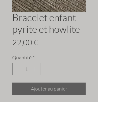
Bracelet enfant -
pyrite et howlite
Prix
22,00 €
Quantité
*
Ajouter au panier
Bracelet qui donne de la vitalité,
accompagne lors d'un complexe
d'infériorité (manque de confiance) et
la stabilité des émotions