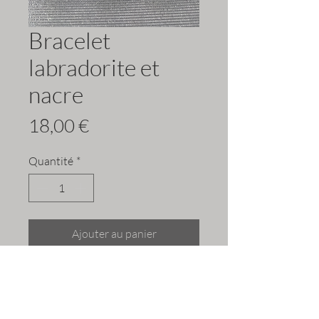
Bracelet
labradorite et
nacre
Prix
18,00 €
Quantité
*
Ajouter au panier
Il lutte contre la colère et la
frustration
Protection ++