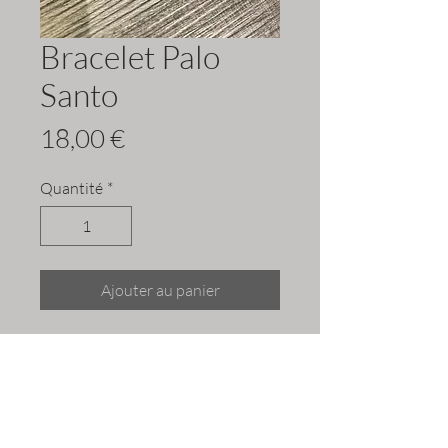
Bracelet Palo
Santo
Prix
18,00 €
Quantité
*
Ajouter au panier
Ce bracelet apporte une grande
protection. Il permet de retrouver
calme et sérénité en éloignant les
énergies négatives