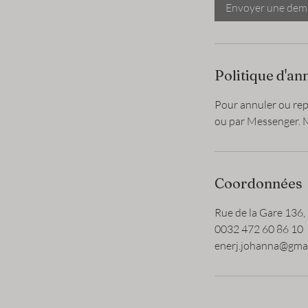
m
Envoyer une de
i
n
Politique d'an
Pour annuler ou rep
ou par Messenger. 
Coordonnées
Rue de la Gare 136, 
0032 472 60 86 10
enerj.johanna@gma