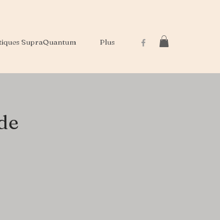
tiques SupraQuantum
Plus
de