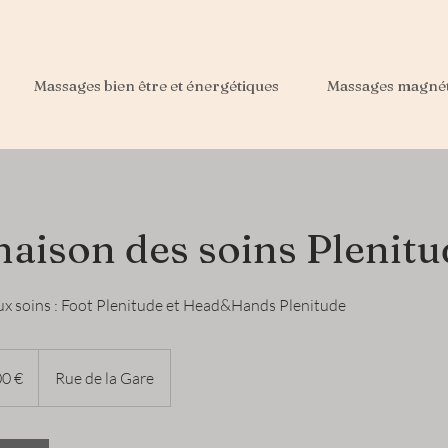
Massages bien être et énergétiques
Massages magné
aison des soins Plenitu
x soins : Foot Plenitude et Head&Hands Plenitude
0 €
Rue de la Gare