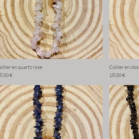
ollier en quartz rose
Collier en obs
rix
Prix
8,00 €
18,00 €